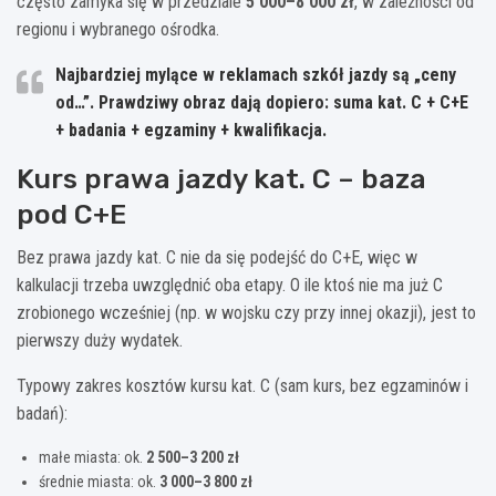
często zamyka się w przedziale
5 000–8 000 zł
, w zależności od
regionu i wybranego ośrodka.
Najbardziej mylące w reklamach szkół jazdy są „ceny
od…”. Prawdziwy obraz dają dopiero: suma kat. C + C+E
+ badania + egzaminy + kwalifikacja.
Kurs prawa jazdy kat. C – baza
pod C+E
Bez prawa jazdy kat. C nie da się podejść do C+E, więc w
kalkulacji trzeba uwzględnić oba etapy. O ile ktoś nie ma już C
zrobionego wcześniej (np. w wojsku czy przy innej okazji), jest to
pierwszy duży wydatek.
Typowy zakres kosztów kursu kat. C (sam kurs, bez egzaminów i
badań):
małe miasta: ok.
2 500–3 200 zł
średnie miasta: ok.
3 000–3 800 zł