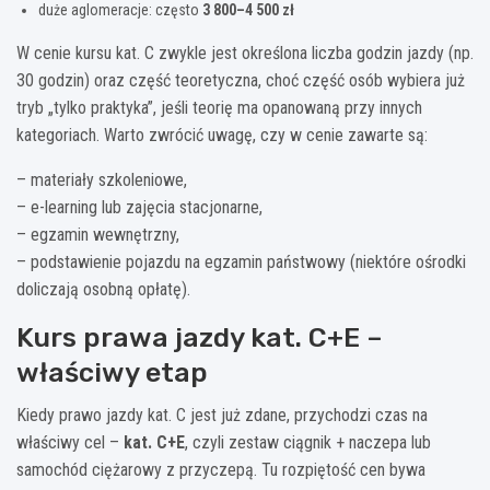
duże aglomeracje: często
3 800–4 500 zł
W cenie kursu kat. C zwykle jest określona liczba godzin jazdy (np.
30 godzin) oraz część teoretyczna, choć część osób wybiera już
tryb „tylko praktyka”, jeśli teorię ma opanowaną przy innych
kategoriach. Warto zwrócić uwagę, czy w cenie zawarte są:
– materiały szkoleniowe,
– e-learning lub zajęcia stacjonarne,
– egzamin wewnętrzny,
– podstawienie pojazdu na egzamin państwowy (niektóre ośrodki
doliczają osobną opłatę).
Kurs prawa jazdy kat. C+E –
właściwy etap
Kiedy prawo jazdy kat. C jest już zdane, przychodzi czas na
właściwy cel –
kat. C+E
, czyli zestaw ciągnik + naczepa lub
samochód ciężarowy z przyczepą. Tu rozpiętość cen bywa