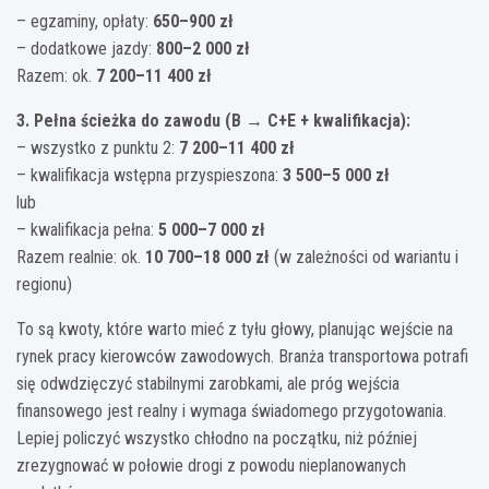
– egzaminy, opłaty:
650–900 zł
– dodatkowe jazdy:
800–2 000 zł
Razem: ok.
7 200–11 400 zł
3. Pełna ścieżka do zawodu (B → C+E + kwalifikacja):
– wszystko z punktu 2:
7 200–11 400 zł
– kwalifikacja wstępna przyspieszona:
3 500–5 000 zł
lub
– kwalifikacja pełna:
5 000–7 000 zł
Razem realnie: ok.
10 700–18 000 zł
(w zależności od wariantu i
regionu)
To są kwoty, które warto mieć z tyłu głowy, planując wejście na
rynek pracy kierowców zawodowych. Branża transportowa potrafi
się odwdzięczyć stabilnymi zarobkami, ale próg wejścia
finansowego jest realny i wymaga świadomego przygotowania.
Lepiej policzyć wszystko chłodno na początku, niż później
zrezygnować w połowie drogi z powodu nieplanowanych