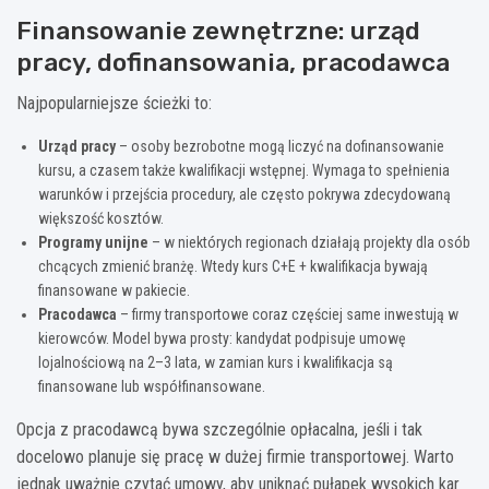
Finansowanie zewnętrzne: urząd
pracy, dofinansowania, pracodawca
Najpopularniejsze ścieżki to:
Urząd pracy
– osoby bezrobotne mogą liczyć na dofinansowanie
kursu, a czasem także kwalifikacji wstępnej. Wymaga to spełnienia
warunków i przejścia procedury, ale często pokrywa zdecydowaną
większość kosztów.
Programy unijne
– w niektórych regionach działają projekty dla osób
chcących zmienić branżę. Wtedy kurs C+E + kwalifikacja bywają
finansowane w pakiecie.
Pracodawca
– firmy transportowe coraz częściej same inwestują w
kierowców. Model bywa prosty: kandydat podpisuje umowę
lojalnościową na 2–3 lata, w zamian kurs i kwalifikacja są
finansowane lub współfinansowane.
Opcja z pracodawcą bywa szczególnie opłacalna, jeśli i tak
docelowo planuje się pracę w dużej firmie transportowej. Warto
jednak uważnie czytać umowy, aby uniknąć pułapek wysokich kar