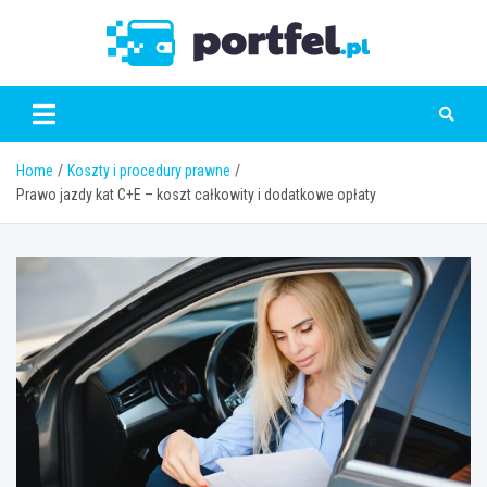
Skip
to
Portfe
content
Home
Koszty i procedury prawne
Prawo jazdy kat C+E – koszt całkowity i dodatkowe opłaty