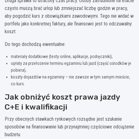
Druga sprawa to utracony czas pracy. Osoby zatrudnione na etacie
często muszą brać urlop lub zmniejszać liczbę godzin w pracy,
aby pogodzić kurs z obowiązkami zawodowymi. Tego nie widać w
portfelu jako konkretnej faktury, ale finansowo jest to odczuwalny
koszt.
Do tego dochodzą ewentualne:
materiały dodatkowe (testy online, aplikacje, podręczniki),
opłaty za przełożenie terminu egzaminu lub jazd (część ośrodków je
pobiera),
koszty dojazdów na egzaminy – nie zawsze w tym samym mieście,
co kurs.
Jak obniżyć koszt prawa jazdy
C+E i kwalifikacji
Przy obecnych stawkach rynkowych rozsądne jest szukanie
sposobów na finansowanie lub przynajmniej częściowe odciążenie
budżetu.