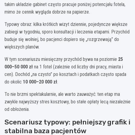
takim układzie gabinet często pracuje poniżej potencjału fotela,
mimo że cennik wygląda dobrze na papierze.
Typowy obraz: kilka krótkich wizyt dziennie, pojedyncze większe
zabiegi w tygodniu, sporo konsultacji i leczenia etapami. Przychód
buduje się wolniej, bo pacjenci dopiero się „rozgrzewają” do
większych planów.
W tym scenariuszu miesięczny przychód bywa na poziomie
25
000–50 000 zł
na 1 fotel (zależnie od liczby dni pracy, miasta i
cen). Dochód „na czysto” po kosztach i podatkach często spada
do okolic
10 000–20 000 zł
.
To nie brzmi spektakularnie, ale warto zauważyć: ten etap ma
zwykle najwyższy stres kosztowy, bo stałe opłaty lecą niezależnie
od obłożenia.
Scenariusz typowy: pełniejszy grafik i
stabilna baza pacjentów