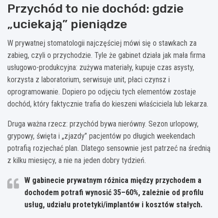
Przychód to nie dochód: gdzie
„uciekają” pieniądze
W prywatnej stomatologii najczęściej mówi się o stawkach za
zabieg, czyli o przychodzie. Tyle że gabinet działa jak mała firma
usługowo-produkcyjna: zużywa materiały, kupuje czas asysty,
korzysta z laboratorium, serwisuje unit, płaci czynsz i
oprogramowanie. Dopiero po odjęciu tych elementów zostaje
dochód, który faktycznie trafia do kieszeni właściciela lub lekarza.
Druga ważna rzecz: przychód bywa nierówny. Sezon urlopowy,
grypowy, święta i „zjazdy” pacjentów po długich weekendach
potrafią rozjechać plan. Dlatego sensownie jest patrzeć na średnią
z kilku miesięcy, a nie na jeden dobry tydzień.
W gabinecie prywatnym różnica między
przychodem
a
dochodem
potrafi wynosić
35–60%
, zależnie od profilu
usług, udziału protetyki/implantów i kosztów stałych.