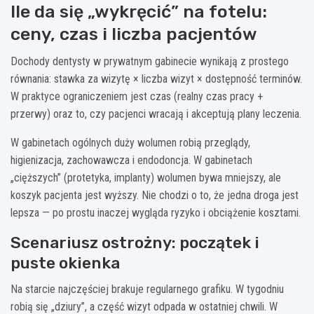
Ile da się „wykręcić” na fotelu:
ceny, czas i liczba pacjentów
Dochody dentysty w prywatnym gabinecie wynikają z prostego
równania: stawka za wizytę × liczba wizyt × dostępność terminów.
W praktyce ograniczeniem jest czas (realny czas pracy +
przerwy) oraz to, czy pacjenci wracają i akceptują plany leczenia.
W gabinetach ogólnych duży wolumen robią przeglądy,
higienizacja, zachowawcza i endodoncja. W gabinetach
„cięższych” (protetyka, implanty) wolumen bywa mniejszy, ale
koszyk pacjenta jest wyższy. Nie chodzi o to, że jedna droga jest
lepsza — po prostu inaczej wygląda ryzyko i obciążenie kosztami.
Scenariusz ostrożny: początek i
puste okienka
Na starcie najczęściej brakuje regularnego grafiku. W tygodniu
robią się „dziury”, a część wizyt odpada w ostatniej chwili. W