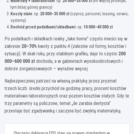
Materiały + laboratorium
: np.
20 000–35 000 zł
(im więcej protetyki,
tym bliżej górnej granicy)
Koszty stałe
: np.
20 000–35 000 zł
(czynsz, personel, leasing, serwis,
systemy)
Dochód przed podatkami/składkami
: np.
10 000–40 000 zł
Po podatkach i składkach realny „take home” często mieści się w
zakresie
20–70%
kwoty z punktu 4 (zależnie od formy, kosztów i
sytuacji). W skali roku, przy stabilnym grafiku, daje to często
200
000–600 000 zł
dochodu, a w gabinetach wysokoobrotowych i
dobrze zorganizowanych — wyraźnie więcej.
Najbezpieczniej patrzeć na własną praktykę przez pryzmat
trzech liczb: średni przychód na godzinę pracy, procent kosztów
materiałowo-laboratoryjnych oraz poziom kosztów stałych. Gdy te
trzy parametry są policzone, temat „ile zarabia dentysta”
przestaje być zgadywanką i zaczyna być zwykłą matematyką.
Nawigacja
Dlaczego deklaracja EPD staje się nowym standardem w