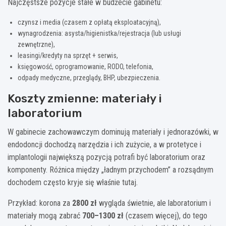
Najczęstsze pozycje stałe w budżecie gabinetu:
czynsz i media (czasem z opłatą eksploatacyjną),
wynagrodzenia: asysta/higienistka/rejestracja (lub usługi
zewnętrzne),
leasingi/kredyty na sprzęt + serwis,
księgowość, oprogramowanie, RODO, telefonia,
odpady medyczne, przeglądy, BHP, ubezpieczenia.
Koszty zmienne: materiały i
laboratorium
W gabinecie zachowawczym dominują materiały i jednorazówki, w
endodoncji dochodzą narzędzia i ich zużycie, a w protetyce i
implantologii największą pozycją potrafi być laboratorium oraz
komponenty. Różnica między „ładnym przychodem” a rozsądnym
dochodem często kryje się właśnie tutaj.
Przykład: korona za
2800 zł
wygląda świetnie, ale laboratorium i
materiały mogą zabrać
700–1300 zł
(czasem więcej), do tego