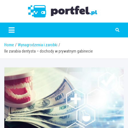
Skip
to
Portfe
content
Home
Wynagrodzenia i zarobki
Ile zarabia dentysta – dochody w prywatnym gabinecie