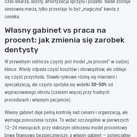
czas lekarza, asysty, amortyzacja sprzętu i podatki. Nadal zostaje
sensowna marża, tylko przestaje to być „magiczna” kwota z
cennika.
Własny gabinet vs praca na
procent: jak zmienia się zarobek
dentysty
W prywatnym sektorze częsty jest model „na procent” w cudzej
klinice. Wtedy odpada część kosztów i obowiązków, ale oddaje
się część przychodu. Stawki rynkowe różnią się miastami i
specjalizacją, ale często spotyka się widełki
30–50%
od
wypracowanego obrotu (czasem więcej przy trudnych
procedurach i własnym pacjencie).
Własny gabinet daje pełną kontrolę nad cenami i organizacją, ale
wymaga ponoszenia ryzyka. To widać szczególnie w pierwszych
12–24 miesiącach: przy słabszym obłożeniu model procentowy
bywa finansowo bezpieczniejszy, a własny gabinet — potencjalnie