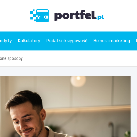
Portfe
redyty
Kalkulatory
Podatki i księgowość
Biznes i marketing
zone sposoby