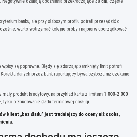
 Negatywnie działają opóźnienia przekraczające
30 dni
, częste
 kryterium banku, ale przy słabszym profilu potrafi przesądzić o
dnocześnie, warto wstrzymać kolejne próby i najpierw uporządkować
 wpisy są poprawne. Błędy się zdarzają: zamknięty limit potrafi
u. Korekta danych przez bank raportujący bywa szybsza niż czekanie
ny mały produkt kredytowy, na przykład karta z limitem
1 000-2 000
, tylko o zbudowanie śladu terminowej obsługi.
ków klient „bez śladu” jest trudniejszy do oceny niż osoba,
nienia.
forma dochodu ma jeszcze