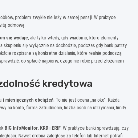
robków, problem zwykle nie leży w samej pensji. W praktyce
owitą odmowę.
om się wydaje
, ale tylko wtedy, gdy wiadomo, które elementy
a skupieniu się wyłącznie na dochodzie, podczas gdy bank patrzy
ekście rozpisane są konkretne działania, które realnie podnoszą
prawdzić, co spłacić najpierw, czego nie robić przed złożeniem
 zdolność kredytowa
 i miesięcznych obciążeń
. To nie jest ocena „na oko”. Każda
y na konto, forma zatrudnienia, liczba osób na utrzymaniu, limity
jak
BIG InfoMonitor
,
KRD
i
ERIF
. W praktyce banki sprawdzają, czy
ległości. Nawet drobna zaległość za telefon lub Internet potrafi