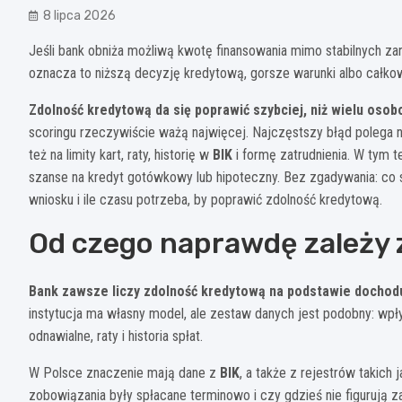
8 lipca 2026
Jeśli bank obniża możliwą kwotę finansowania mimo stabilnych za
oznacza to niższą decyzję kredytową, gorsze warunki albo całk
Zdolność kredytową da się poprawić szybciej, niż wielu osob
scoringu rzeczywiście ważą najwięcej. Najczęstszy błąd polega n
też na limity kart, raty, historię w
BIK
i formę zatrudnienia. W tym t
szanse na kredyt gotówkowy lub hipoteczny. Bez zgadywania: co s
wniosku i ile czasu potrzeba, by poprawić zdolność kredytową.
Od czego naprawdę zależy
Bank zawsze liczy zdolność kredytową na podstawie dochodu
instytucja ma własny model, ale zestaw danych jest podobny: wpływ
odnawialne, raty i historia spłat.
W Polsce znaczenie mają dane z
BIK
, a także z rejestrów takich 
zobowiązania były spłacane terminowo i czy gdzieś nie figurują za