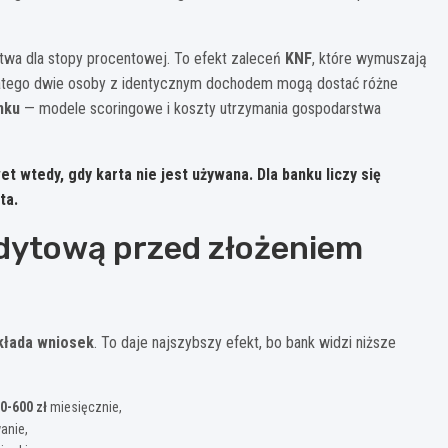
twa dla stopy procentowej. To efekt zaleceń
KNF
, które wymuszają
. Dlatego dwie osoby z identycznym dochodem mogą dostać różne
nku
— modele scoringowe i koszty utrzymania gospodarstwa
t wtedy, gdy karta nie jest używana. Dla banku liczy się
ta.
dytową przed złożeniem
składa wniosek
. To daje najszybszy efekt, bo bank widzi niższe
0-600 zł
miesięcznie,
anie,