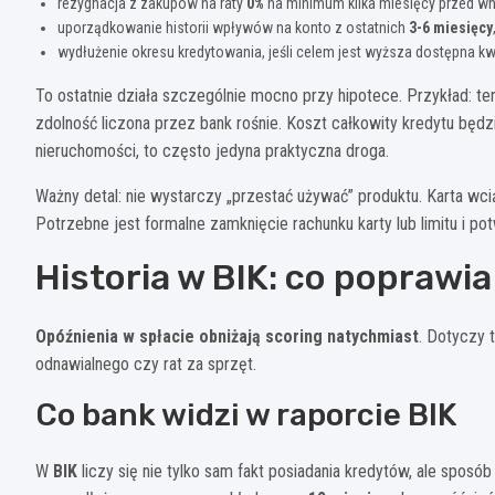
rezygnacja z zakupów na raty
0%
na minimum kilka miesięcy przed wn
uporządkowanie historii wpływów na konto z ostatnich
3-6 miesięcy
wydłużenie okresu kredytowania, jeśli celem jest wyższa dostępna kw
To ostatnie działa szczególnie mocno przy hipotece. Przykład: te
zdolność liczona przez bank rośnie. Koszt całkowity kredytu będzi
nieruchomości, to często jedyna praktyczna droga.
Ważny detal: nie wystarczy „przestać używać” produktu. Karta w
Potrzebne jest formalne zamknięcie rachunku karty lub limitu i pot
Historia w BIK: co poprawia
Opóźnienia w spłacie obniżają scoring natychmiast
. Dotyczy 
odnawialnego czy rat za sprzęt.
Co bank widzi w raporcie BIK
W
BIK
liczy się nie tylko sam fakt posiadania kredytów, ale sposób