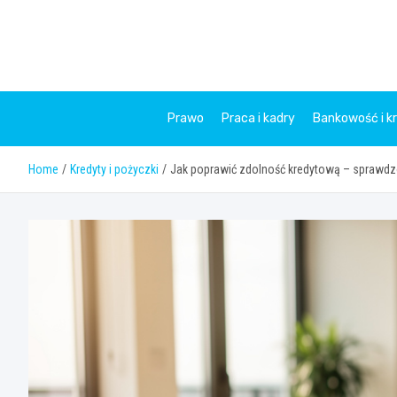
Skip
to
content
Prawo
Praca i kadry
Bankowość i k
Home
Kredyty i pożyczki
Jak poprawić zdolność kredytową – sprawd