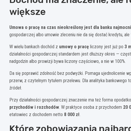
większe
Umowa o pracę na czas nieokreślony jest dla banku najmocn
gospodarczej albo umowie zleceniu nie da się dostać kredytu, al
W wielu bankach dochód z
umowy o pracę
liczony jest już po
3 
działalności gospodarczej standardem jest dłuższy okres — częs
nadgodzin albo prowizji bywa liczony częściowo, a nie w 100%.
Da się poprawić zdolność bez podwyżki. Pomaga ujednolicenie w
przerw, z czytelnym tytułem przelewu. Dla analityka bankowego to 
źródeł.
Przy działalności gospodarczej znaczenie ma też forma opodatk
przychodów i rozchodów
. W praktyce osoba z przychodem
20 
etatowiec z dochodem netto
8 000 zł
.
Które zobowiązania najbard