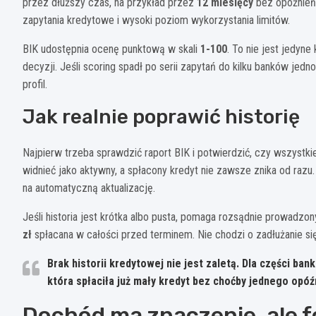
przez dłuższy czas, na przykład przez
12 miesięcy
bez opóźnień.
zapytania kredytowe i wysoki poziom wykorzystania limitów.
BIK udostępnia ocenę punktową w skali
1-100
. To nie jest jedyne
decyzji. Jeśli scoring spadł po serii zapytań do kilku banków je
profil.
Jak realnie poprawić historię
Najpierw trzeba sprawdzić raport BIK i potwierdzić, czy wszystkie
widnieć jako aktywny, a spłacony kredyt nie zawsze znika od raz
na automatyczną aktualizację.
Jeśli historia jest krótka albo pusta, pomaga rozsądnie prowadzo
zł
spłacana w całości przed terminem. Nie chodzi o zadłużanie się
Brak historii kredytowej nie jest zaletą. Dla części ban
która spłaciła już mały kredyt bez choćby jednego opóź
Dochód ma znaczenie, ale 