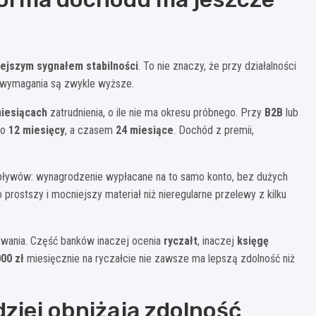
iejszym sygnałem stabilności
. To nie znaczy, że przy działalności
e wymagania są zwykle wyższe.
miesiącach
zatrudnienia, o ile nie ma okresu próbnego. Przy
B2B
lub
to
12 miesięcy
, a czasem
24 miesiące
. Dochód z premii,
pływów: wynagrodzenie wypłacane na to samo konto, bez dużych
prostszy i mocniejszy materiał niż nieregularne przelewy z kilku
owania. Część banków inaczej ocenia
ryczałt
, inaczej
księgę
000 zł
miesięcznie na ryczałcie nie zawsze ma lepszą zdolność niż
ziej obniżają zdolność