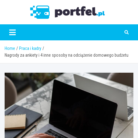
Skip
to
Portfe
content
Home
Praca i kadry
Nagrody za ankiety i 4 inne sposoby na odciążenie domowego budżetu