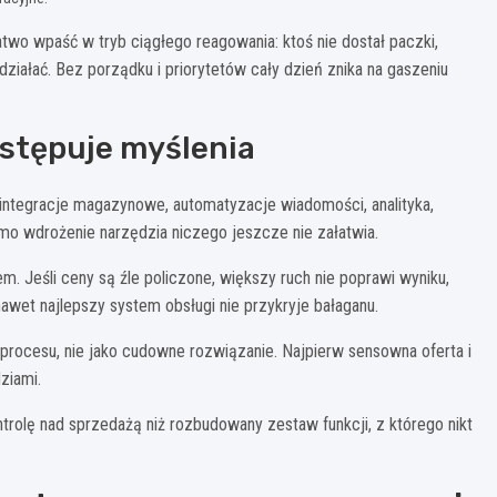
two wpaść w tryb ciągłego reagowania: ktoś nie dostał paczki,
 działać. Bez porządku i priorytetów cały dzień znika na gaszeniu
astępuje myślenia
 integracje magazynowe, automatyzacje wiadomości, analityka,
amo wdrożenie narzędzia niczego jeszcze nie załatwia.
em. Jeśli ceny są źle policzone, większy ruch nie poprawi wyniku,
 nawet najlepszy system obsługi nie przykryje bałaganu.
e procesu, nie jako cudowne rozwiązanie. Najpierw sensowna oferta i
ziami.
trolę nad sprzedażą niż rozbudowany zestaw funkcji, z którego nikt