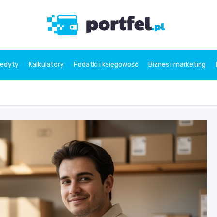
Portfe
redyty
Kalkulatory
Podatki i księgowość
Biznes i marketing