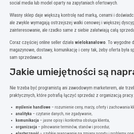
social media lub model oparty na zapytaniach ofertowych.
Własny sklep daje większą kontrolę nad marką, cenami i doświad
ale zwykle wymagają ostrzejszej walki cenowej i większej dyscy
zainteresowanie, ale rzadko same z siebie załatwiają całą sprzed
Coraz częściej online seller działa
wielokanałowo
. To wygodne dl
magazynowe, dostawy, komunikację i ceny tak, żeby oferta była spó
sam sprzedawca.
Jakie umiejętności są nap
Nie trzeba być programistą ani zawodowym marketerem, ale trze
praktycznych, które potrafią łączyć sprzedaż z organizacją pracy.
myślenie handlowe
– rozumienie ceny, marży, oferty i zachowania kl
analityka
– czytanie danych, nie zgadywanie,
komunikacja
– jasne opisy i konkretna obsługa klienta,
organizacja
– pilnowanie terminów, stanów i procedur,
elastyczność
– szybkie reagowanie na zmiany popytu i problemy ope