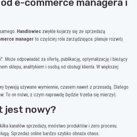
ię od e-commerce managera i
o samego.
Handlowiec
zwykle kojarzy się ze sprzedażą
mmerce manager
to częściej rola zarządzająca: planuje rozwój
i”. Może odpowiadać za ofertę, publikację, optymalizację i bieżący
m sklepu, analitykiem i osobą od obsługi klienta. W większej
azwy bywają używane wymiennie, czasem nawet z przesadą. Dlatego
ów. To on mówi, z czym naprawdę będzie trzeba się mierzyć.
t jest nowy?
, kilka kanałów sprzedaży, mnóstwo produktów i zero procesu.
bsługą. Sprzedaż online bardzo szybko obnaża chaos.