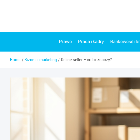
Skip
to
content
Prawo
Praca i kadry
Bankowość i k
Home
Biznes i marketing
Online seller – co to znaczy?