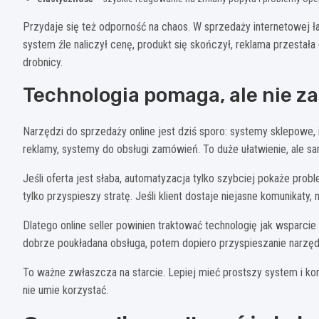
Przydaje się też odporność na chaos. W sprzedaży internetowej ła
system źle naliczył cenę, produkt się skończył, reklama przestała
drobnicy.
Technologia pomaga, ale nie z
Narzędzi do sprzedaży online jest dziś sporo: systemy sklepowe,
reklamy, systemy do obsługi zamówień. To duże ułatwienie, ale s
Jeśli oferta jest słaba, automatyzacja tylko szybciej pokaże probl
tylko przyspieszy stratę. Jeśli klient dostaje niejasne komunikaty,
Dlatego online seller powinien traktować technologię jak wsparci
dobrze poukładana obsługa, potem dopiero przyspieszanie narzęd
To ważne zwłaszcza na starcie. Lepiej mieć prostszy system i kon
nie umie korzystać.