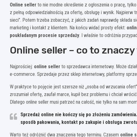
Online seller
to nie modne określenie z ogłoszenia o pracę, tylko
z pełną odpowiedzialnością za ofertę, obsługę i wynik. Najpierw 
sieci”. Potem trzeba zobaczyć, z jakich zadań naprawdę składa się
marketing i kontakt z klientem. Na końcu widać prosty efekt:
onli
poukładanym procesie sprzedaży
. I właśnie to odróżnia przyp
Online seller – co to znacz
Najprościej:
online seller
to sprzedawca internetowy. Może dział
e-commerce. Sprzedaje przez sklep internetowy, platformy sprze
W praktyce to pojęcie jest szersze niż „osoba od wrzucania ofert”
zrozumiał ofertę, zaufał marce, kupił bez problemu i chciał wrócić
Dlatego online seller musi patrzeć na całość, nie tylko na sam mome
Sprzedaż online
nie kończy się po złożeniu zamówienia.
sposób pakowania, kontakt po zakupie i obsługa zwrotu
Warto też odróżnić dwa znaczenia tego terminu. Czasem
online s