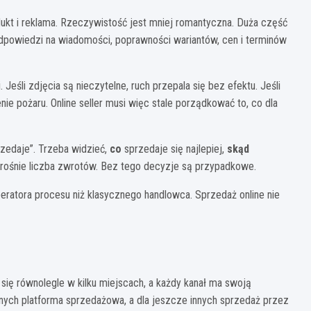
dukt i reklama. Rzeczywistość jest mniej romantyczna. Duża część
dpowiedzi na wiadomości, poprawności wariantów, cen i terminów
i. Jeśli zdjęcia są nieczytelne, ruch przepala się bez efektu. Jeśli
ie pożaru. Online seller musi więc stale porządkować to, co dla
rzedaje”. Trzeba widzieć,
co
sprzedaje się najlepiej,
skąd
rośnie liczba zwrotów. Bez tego decyzje są przypadkowe.
peratora procesu niż klasycznego handlowca. Sprzedaż online nie
się równolegle w kilku miejscach, a każdy kanał ma swoją
innych platforma sprzedażowa, a dla jeszcze innych sprzedaż przez