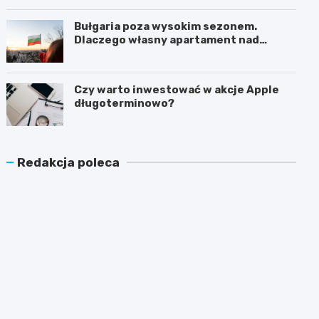
Bułgaria poza wysokim sezonem.
Dlaczego własny apartament nad
Morzem Czarnym opłaca się nie tylko
latem?
Czy warto inwestować w akcje Apple
długoterminowo?
Redakcja poleca