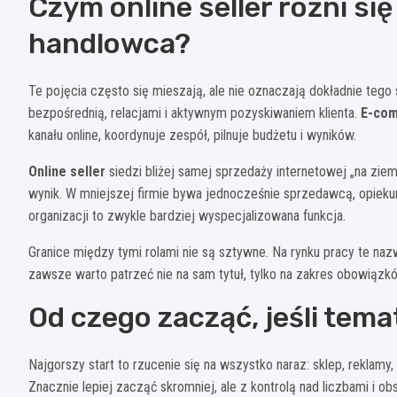
Czym online seller różni s
handlowca?
Te pojęcia często się mieszają, ale nie oznaczają dokładnie teg
bezpośrednią, relacjami i aktywnym pozyskiwaniem klienta.
E-co
kanału online, koordynuje zespół, pilnuje budżetu i wyników.
Online seller
siedzi bliżej samej sprzedaży internetowej „na ziem
wynik. W mniejszej firmie bywa jednocześnie sprzedawcą, opiekune
organizacji to zwykle bardziej wyspecjalizowana funkcja.
Granice między tymi rolami nie są sztywne. Na rynku pracy te n
zawsze warto patrzeć nie na sam tytuł, tylko na zakres obowiązk
Od czego zacząć, jeśli tema
Najgorszy start to rzucenie się na wszystko naraz: sklep, reklamy
Znacznie lepiej zacząć skromniej, ale z kontrolą nad liczbami i o