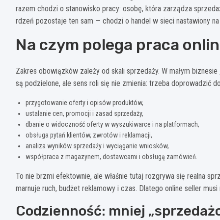
razem chodzi o stanowisko pracy: osobę, która zarządza sprzedażą
rdzeń pozostaje ten sam — chodzi o handel w sieci nastawiony na
Na czym polega praca onlin
Zakres obowiązków zależy od skali sprzedaży. W małym biznesie 
są podzielone, ale sens roli się nie zmienia: trzeba doprowadzić d
przygotowanie oferty i opisów produktów,
ustalanie cen, promocji i zasad sprzedaży,
dbanie o widoczność oferty w wyszukiwarce i na platformach,
obsługa pytań klientów, zwrotów i reklamacji,
analiza wyników sprzedaży i wyciąganie wniosków,
współpraca z magazynem, dostawcami i obsługą zamówień.
To nie brzmi efektownie, ale właśnie tutaj rozgrywa się realna sp
marnuje ruch, budżet reklamowy i czas. Dlatego online seller musi
Codzienność: mniej „sprzedażo