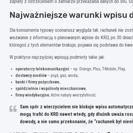
zapłaty z ostrzeżeniem o zamiarze przekazania danych do BIG. Od
Najważniejsze warunki wpisu 
Dla konsumenta typowy scenariusz wygląda tak: rachunek nie zosta
wezwanie z informacją o planowanym wpisie do KRD, po 30 dniach 
któregoś z tych elementów brakuje, pojawia się podstawa do kwe
W praktyce najczęściej wpisują podmioty takie jak:
operatorzy telekomunikacyjni
– np. Orange, Plus, T-Mobile, Play,
dostawcy mediów
– prąd, gaz, woda,
banki i firmy pożyczkowe
,
spółdzielnie i wspólnoty mieszkaniowe
,
firmy windykacyjne
, które nabyły wierzytelność.
Sam spór z wierzycielem nie blokuje wpisu automatyczn
mogą trafić do KRD nawet wtedy, gdy dłużnik uważa ros
dowody, a nie samo przekonanie, że “rachunek był niesł