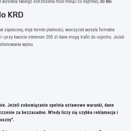
 wysłania takiego ostrzeżenia musi minąć co najmniej
30 dni
.
do KRD
ł zapłacony, mija termin płatności, wierzyciel wysyła formalne
i przy kwocie minimum 200 zł dane mogą trafić do rejestru. Jeżeli
stionowania wpisu.
ie.
Jeżeli zobowiązanie spełnia ustawowe warunki, dane
zczenie za bezzasadne. Wtedy liczy się szybka reklamacja i
uszny”.