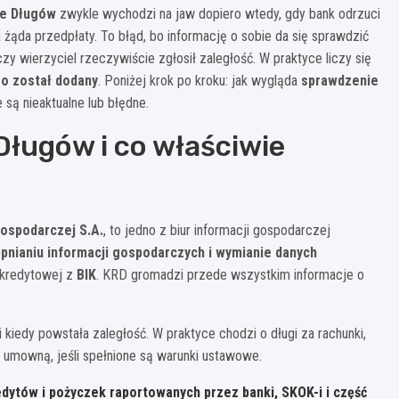
ze Długów
zwykle wychodzi na jaw dopiero wtedy, gdy bank odrzuci
żąda przedpłaty. To błąd, bo informację o sobie da się sprawdzić
y wierzyciel rzeczywiście zgłosił zaległość. W praktyce liczy się
go został dodany
. Poniżej krok po kroku: jak wygląda
sprawdzenie
e są nieaktualne lub błędne.
Długów i co właściwie
Gospodarczej S.A.
, to jedno z biur informacji gospodarczej
ępnianiu informacji gospodarczych i wymianie danych
i kredytowej z
BIK
. KRD gromadzi przede wszystkim informacje o
 i kiedy powstała zaległość. W praktyce chodzi o długi za rachunki,
 umowną, jeśli spełnione są warunki ustawowe.
dytów i pożyczek raportowanych przez banki, SKOK-i i część