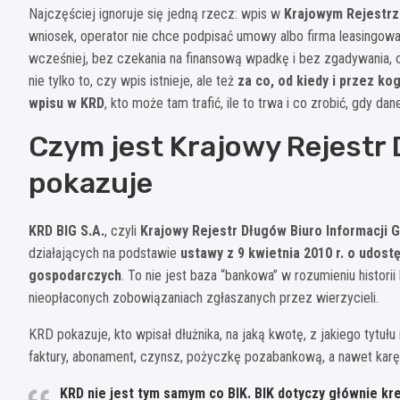
Najczęściej ignoruje się jedną rzecz: wpis w
Krajowym Rejestr
wniosek, operator nie chce podpisać umowy albo firma leasingowa 
wcześniej, bez czekania na finansową wpadkę i bez zgadywania, cz
nie tylko to, czy wpis istnieje, ale też
za co, od kiedy i przez ko
wpisu w KRD
, kto może tam trafić, ile to trwa i co zrobić, gdy dan
Czym jest Krajowy Rejestr 
pokazuje
KRD BIG S.A.
, czyli
Krajowy Rejestr Długów Biuro Informacji 
działających na podstawie
ustawy z 9 kwietnia 2010 r. o udost
gospodarczych
. To nie jest baza “bankowa” w rozumieniu histori
nieopłaconych zobowiązaniach zgłaszanych przez wierzycieli.
KRD pokazuje, kto wpisał dłużnika, na jaką kwotę, z jakiego tytułu
faktury, abonament, czynsz, pożyczkę pozabankową, a nawet karę
KRD nie jest tym samym co BIK.
BIK dotyczy głównie kre