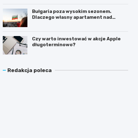
Bułgaria poza wysokim sezonem.
Dlaczego własny apartament nad
Morzem Czarnym opłaca się nie tylko
latem?
Czy warto inwestować w akcje Apple
długoterminowo?
Redakcja poleca