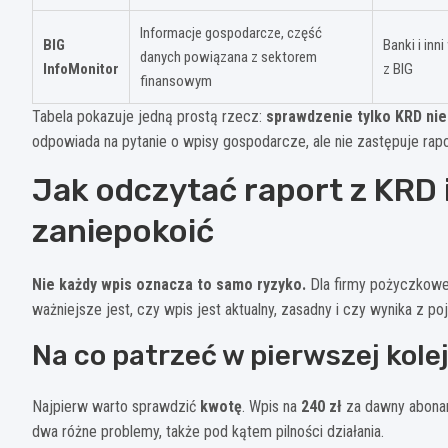
Informacje gospodarcze, część
BIG
Banki i inn
danych powiązana z sektorem
InfoMonitor
z BIG
finansowym
Tabela pokazuje jedną prostą rzecz:
sprawdzenie tylko KRD nie
odpowiada na pytanie o wpisy gospodarcze, ale nie zastępuje rapo
Jak odczytać raport z KRD 
zaniepokoić
Nie każdy wpis oznacza to samo ryzyko.
Dla firmy pożyczkowej
ważniejsze jest, czy wpis jest aktualny, zasadny i czy wynika z p
Na co patrzeć w pierwszej kole
Najpierw warto sprawdzić
kwotę
. Wpis na
240 zł
za dawny abonam
dwa różne problemy, także pod kątem pilności działania.