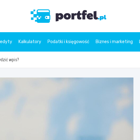
Portfe
redyty
Kalkulatory
Podatki i księgowość
Biznes i marketing
wdzić wpis?