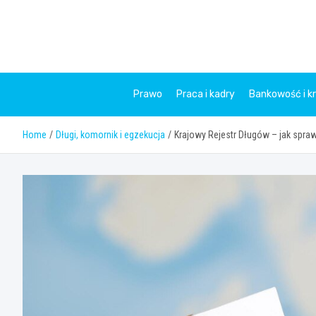
Skip
to
content
Prawo
Praca i kadry
Bankowość i k
Home
Długi, komornik i egzekucja
Krajowy Rejestr Długów – jak spra