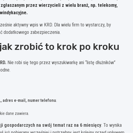
zgłaszanym przez wierzycieli z wielu branż, np. telekomy,
windykacyjne.
ześnie aktywny wpis w KRD. Dla wielu firm to wystarczy, by
ać dodatkowego zabezpieczenia.
ak zrobić to krok po kroku
RD.
Nie robi się tego przez wyszukiwarkę ani “listę dłużników”
godne.
L, adres e-mail, numer telefonu
.
akie dane zawiera.
ji gospodarczych na swój temat raz na 6 miesięcy
. To wynika
był już pobierany wcześniej i potrzebny jest kolejny przed upływem