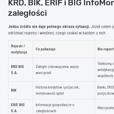
KRD, BIK, ERIF i BIG InfoMo
zaległości
Jedno źródło nie daje pełnego obrazu sytuacji.
Jeżeli celem j
odróżniać rejestry i wiedzieć, czego szukać w każdym z nich.
Rejestr /
Co pokazuje
Kto raport
instytucja
Telekomy, 
KRD BIG
Zaległe zobowiązania, wpisy
windykacyj
S.A.
wierzycieli
wspólnoty
Historia kredytów i pożyczek,
Banki, SKOK
BIK
terminowość spłat
pożyczko
ERIF BIG
Informacje gospodarcze o
Wierzyciele
S.A.
zaległościach