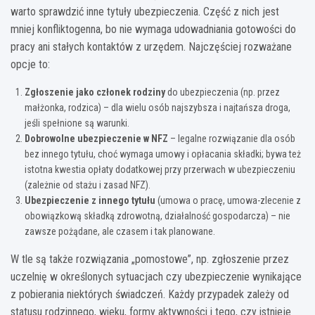
warto sprawdzić inne tytuły ubezpieczenia. Część z nich jest
mniej konfliktogenna, bo nie wymaga udowadniania gotowości do
pracy ani stałych kontaktów z urzędem. Najczęściej rozważane
opcje to:
Zgłoszenie jako członek rodziny
do ubezpieczenia (np. przez
małżonka, rodzica) – dla wielu osób najszybsza i najtańsza droga,
jeśli spełnione są warunki.
Dobrowolne ubezpieczenie w NFZ
– legalne rozwiązanie dla osób
bez innego tytułu, choć wymaga umowy i opłacania składki; bywa też
istotna kwestia opłaty dodatkowej przy przerwach w ubezpieczeniu
(zależnie od stażu i zasad NFZ).
Ubezpieczenie z innego tytułu
(umowa o pracę, umowa-zlecenie z
obowiązkową składką zdrowotną, działalność gospodarcza) – nie
zawsze pożądane, ale czasem i tak planowane.
W tle są także rozwiązania „pomostowe”, np. zgłoszenie przez
uczelnię w określonych sytuacjach czy ubezpieczenie wynikające
z pobierania niektórych świadczeń. Każdy przypadek zależy od
statusu rodzinnego, wieku, formy aktywności i tego, czy istnieje