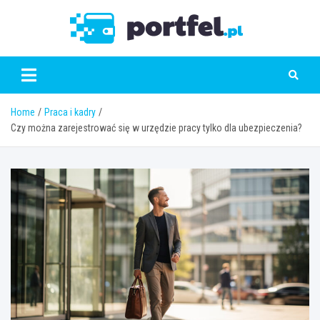
Skip
to
Portfe
content
Home
Praca i kadry
Czy można zarejestrować się w urzędzie pracy tylko dla ubezpieczenia?