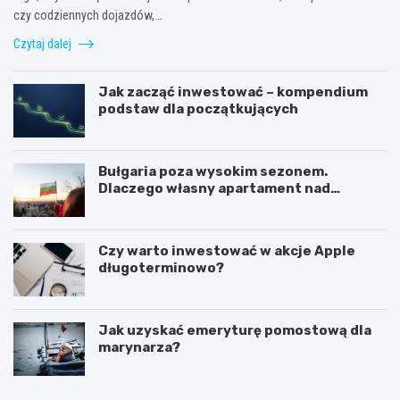
czy codziennych dojazdów,…
Czytaj dalej
Jak zacząć inwestować – kompendium
podstaw dla początkujących
Bułgaria poza wysokim sezonem.
Dlaczego własny apartament nad
Morzem Czarnym opłaca się nie tylko
latem?
Czy warto inwestować w akcje Apple
długoterminowo?
Jak uzyskać emeryturę pomostową dla
marynarza?