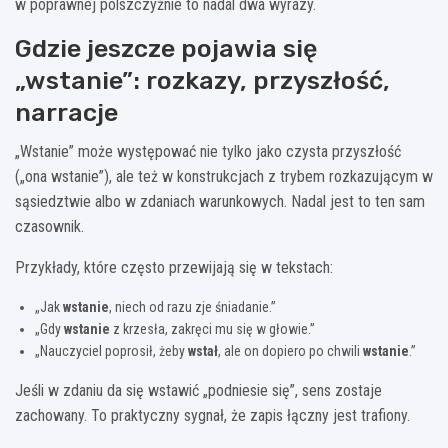
w poprawnej polszczyźnie to nadal dwa wyrazy.
Gdzie jeszcze pojawia się
„wstanie”: rozkazy, przyszłość,
narracje
„Wstanie” może występować nie tylko jako czysta przyszłość
(„ona wstanie”), ale też w konstrukcjach z trybem rozkazującym w
sąsiedztwie albo w zdaniach warunkowych. Nadal jest to ten sam
czasownik.
Przykłady, które często przewijają się w tekstach:
„Jak
wstanie
, niech od razu zje śniadanie.”
„Gdy
wstanie
z krzesła, zakręci mu się w głowie.”
„Nauczyciel poprosił, żeby
wstał
, ale on dopiero po chwili
wstanie
.”
Jeśli w zdaniu da się wstawić „podniesie się”, sens zostaje
zachowany. To praktyczny sygnał, że zapis łączny jest trafiony.