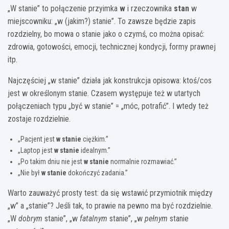
„W stanie” to połączenie przyimka
w
i rzeczownika
stan
w
miejscowniku: „w (jakim?) stanie”. To zawsze będzie zapis
rozdzielny, bo mowa o stanie jako o czymś, co można opisać:
zdrowia, gotowości, emocji, technicznej kondycji, formy prawnej
itp.
Najczęściej „w stanie” działa jak konstrukcja opisowa: ktoś/cos
jest w określonym stanie. Czasem występuje też w utartych
połączeniach typu „być w stanie” = „móc, potrafić”. I wtedy też
zostaje rozdzielnie.
„Pacjent jest
w stanie
ciężkim.”
„Laptop jest
w stanie
idealnym.”
„Po takim dniu nie jest
w stanie
normalnie rozmawiać.”
„Nie był
w stanie
dokończyć zadania.”
Warto zauważyć prosty test: da się wstawić przymiotnik między
„w” a „stanie”? Jeśli tak, to prawie na pewno ma być rozdzielnie.
„W
dobrym
stanie”, „w
fatalnym
stanie”, „w
pełnym
stanie