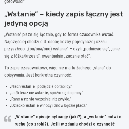
gotowości”.
„Wstanie” – kiedy zapis łączny jest
jedyną opcją
„Wstanie” pisze się łącznie, gdy to forma czasownika
wstać
.
Najczęściej chodzi o 3. osobę liczby pojedynczej czasu
przyszłego: „(on/ona/ono) wstanie” – czyli „podniesie się”, „unie
się z łóżka/krzesła”, ewentualnie „zacznie stać”.
To zapis czasownikowy, więc nie ma tu żadnego „stanu” do
opisywania. Jest konkretna czynność.
„Niech
wstanie
i podejdzie do tablicy.”
„Jeśli teraz nie
wstanie
, spóźni się do pracy.”
„Rano
wstanie
wcześniej niż zwykle.”
„Dziecko
wstanie
w nocy i znów będzie płacz.”
„
W stanie
” opisuje sytuację (jaki?), a „
wstanie
” mówi o
ruchu (co zrobi?). Jeśli w zdaniu chodzi o czynność