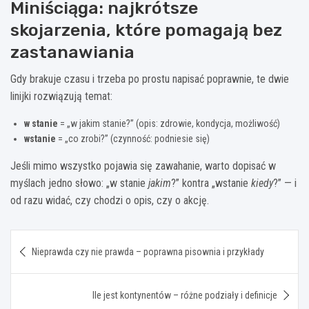
Miniściąga: najkrótsze
skojarzenia, które pomagają bez
zastanawiania
Gdy brakuje czasu i trzeba po prostu napisać poprawnie, te dwie
linijki rozwiązują temat:
w stanie
= „w jakim stanie?” (opis: zdrowie, kondycja, możliwość)
wstanie
= „co zrobi?” (czynność: podniesie się)
Jeśli mimo wszystko pojawia się zawahanie, warto dopisać w
myślach jedno słowo: „w stanie
jakim
?” kontra „wstanie
kiedy
?” — i
od razu widać, czy chodzi o opis, czy o akcję.
Nawigacja
Nieprawda czy nie prawda – poprawna pisownia i przykłady
wpisu
Ile jest kontynentów – różne podziały i definicje