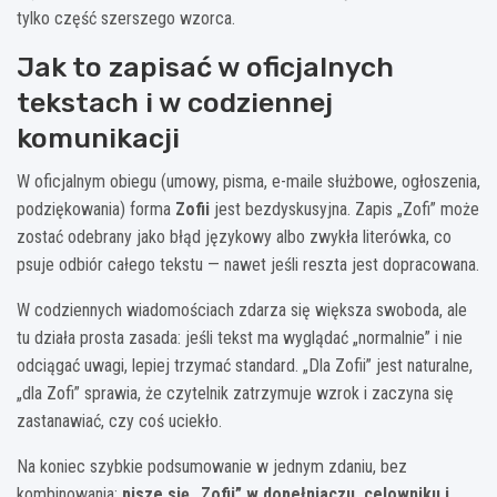
tylko część szerszego wzorca.
Jak to zapisać w oficjalnych
tekstach i w codziennej
komunikacji
W oficjalnym obiegu (umowy, pisma, e-maile służbowe, ogłoszenia,
podziękowania) forma
Zofii
jest bezdyskusyjna. Zapis „Zofi” może
zostać odebrany jako błąd językowy albo zwykła literówka, co
psuje odbiór całego tekstu — nawet jeśli reszta jest dopracowana.
W codziennych wiadomościach zdarza się większa swoboda, ale
tu działa prosta zasada: jeśli tekst ma wyglądać „normalnie” i nie
odciągać uwagi, lepiej trzymać standard. „Dla Zofii” jest naturalne,
„dla Zofi” sprawia, że czytelnik zatrzymuje wzrok i zaczyna się
zastanawiać, czy coś uciekło.
Na koniec szybkie podsumowanie w jednym zdaniu, bez
kombinowania:
pisze się „Zofii” w dopełniaczu, celowniku i