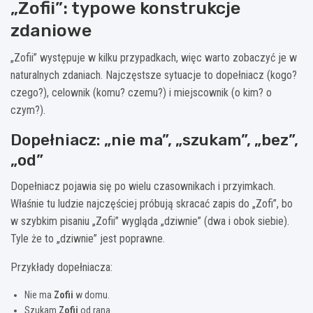
„Zofii”: typowe konstrukcje
zdaniowe
„Zofii” występuje w kilku przypadkach, więc warto zobaczyć je w
naturalnych zdaniach. Najczęstsze sytuacje to dopełniacz (kogo?
czego?), celownik (komu? czemu?) i miejscownik (o kim? o
czym?).
Dopełniacz: „nie ma”, „szukam”, „bez”,
„od”
Dopełniacz pojawia się po wielu czasownikach i przyimkach.
Właśnie tu ludzie najczęściej próbują skracać zapis do „Zofi”, bo
w szybkim pisaniu „Zofii” wygląda „dziwnie” (dwa i obok siebie).
Tyle że to „dziwnie” jest poprawne.
Przykłady dopełniacza:
Nie ma
Zofii
w domu.
Szukam
Zofii
od rana.