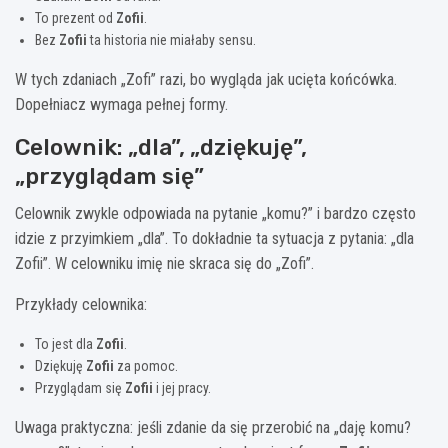
To prezent od
Zofii
.
Bez
Zofii
ta historia nie miałaby sensu.
W tych zdaniach „Zofi” razi, bo wygląda jak ucięta końcówka.
Dopełniacz wymaga pełnej formy.
Celownik: „dla”, „dziękuję”,
„przyglądam się”
Celownik zwykle odpowiada na pytanie „komu?” i bardzo często
idzie z przyimkiem „dla”. To dokładnie ta sytuacja z pytania: „dla
Zofii”. W celowniku imię nie skraca się do „Zofi”.
Przykłady celownika:
To jest dla
Zofii
.
Dziękuję
Zofii
za pomoc.
Przyglądam się
Zofii
i jej pracy.
Uwaga praktyczna: jeśli zdanie da się przerobić na „daję komu?