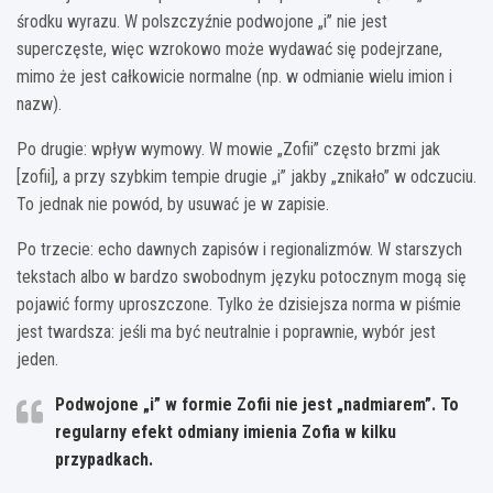
środku wyrazu. W polszczyźnie podwojone „i” nie jest
superczęste, więc wzrokowo może wydawać się podejrzane,
mimo że jest całkowicie normalne (np. w odmianie wielu imion i
nazw).
Po drugie: wpływ wymowy. W mowie „Zofii” często brzmi jak
[zofii], a przy szybkim tempie drugie „i” jakby „znikało” w odczuciu.
To jednak nie powód, by usuwać je w zapisie.
Po trzecie: echo dawnych zapisów i regionalizmów. W starszych
tekstach albo w bardzo swobodnym języku potocznym mogą się
pojawić formy uproszczone. Tylko że dzisiejsza norma w piśmie
jest twardsza: jeśli ma być neutralnie i poprawnie, wybór jest
jeden.
Podwojone „i” w formie
Zofii
nie jest „nadmiarem”. To
regularny efekt odmiany imienia
Zofia
w kilku
przypadkach.