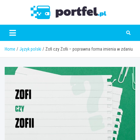
Skip
to
Portfe
content
Home
Język polski
Zofi czy Zofii – poprawna forma imienia w zdaniu