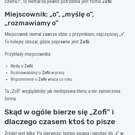
czemu?”, to niemal na pewno potrzebna jest forma
Zofii
.
Miejscownik: „o”, „myślę o”,
„rozmawiamy o”
Miejscownik niemal zawsze idzie z przyimkiem, najczęściej „o”.
To kolejny obszar, gdzie poprawne jest
Zofii
.
Przykłady miejscownika:
Myślę o
Zofii
.
Rozmawialiśmy o
Zofii
w pracy.
Wspomnienie o
Zofii
wraca co roku.
Tu „Zofi” wyglądałoby jak niedopisana litera, a nie zamierzona
forma.
Skąd w ogóle bierze się „Zofi” i
dlaczego czasem ktoś to pisze
Źródeł jest kilka. Po pierwsze: tempo pisania i niechęć do „ii” w