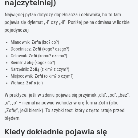
najczytelniej)
Najwięcej pytań dotyczy dopełniacza i celownika, bo to tam
pojawia się dylemat „-i” czy „-ii”. Poniżej pełna odmiana w liczbie
pojedynczej.
Mianownik:
Zofia
(kto? co?)
Dopełniacz:
Zofii
(kogo? czego?)
Celownik:
Zofii
(komu? czemu?)
Biernik:
Zofię
(kogo? co?)
Narzędnik:
Zofią
(z kim? z czym?)
Miejscownik:
Zofii
(o kim? o czym?)
Wołacz:
Zofio
(o!)
W praktyce: jeśli w zdaniu pojawia się przyimek „dla”, „od”, „bez”,
„u”, „o” – niemal na pewno wchodzi w grę forma
Zofii
(albo
„Zofię”, jeśli biernik). To szybki test, który często ratuje przed
błędem.
Kiedy dokładnie pojawia się