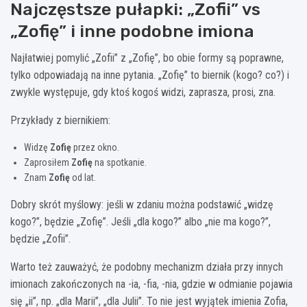
Najczęstsze pułapki: „Zofii” vs
„Zofię” i inne podobne imiona
Najłatwiej pomylić „Zofii” z „Zofię”, bo obie formy są poprawne,
tylko odpowiadają na inne pytania. „Zofię” to biernik (kogo? co?) i
zwykle występuje, gdy ktoś kogoś widzi, zaprasza, prosi, zna.
Przykłady z biernikiem:
Widzę
Zofię
przez okno.
Zaprosiłem
Zofię
na spotkanie.
Znam
Zofię
od lat.
Dobry skrót myślowy: jeśli w zdaniu można podstawić „widzę
kogo?”, będzie „Zofię”. Jeśli „dla kogo?” albo „nie ma kogo?”,
będzie „Zofii”.
Warto też zauważyć, że podobny mechanizm działa przy innych
imionach zakończonych na -ia, -fia, -nia, gdzie w odmianie pojawia
się „ii”, np. „dla Marii”, „dla Julii”. To nie jest wyjątek imienia Zofia,