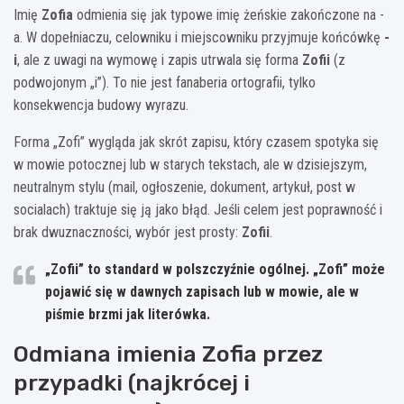
Imię
Zofia
odmienia się jak typowe imię żeńskie zakończone na -
a. W dopełniaczu, celowniku i miejscowniku przyjmuje końcówkę
-
i
, ale z uwagi na wymowę i zapis utrwala się forma
Zofii
(z
podwojonym „i”). To nie jest fanaberia ortografii, tylko
konsekwencja budowy wyrazu.
Forma „Zofi” wygląda jak skrót zapisu, który czasem spotyka się
w mowie potocznej lub w starych tekstach, ale w dzisiejszym,
neutralnym stylu (mail, ogłoszenie, dokument, artykuł, post w
socialach) traktuje się ją jako błąd. Jeśli celem jest poprawność i
brak dwuznaczności, wybór jest prosty:
Zofii
.
„Zofii” to standard w polszczyźnie ogólnej.
„Zofi” może
pojawić się w dawnych zapisach lub w mowie, ale w
piśmie brzmi jak literówka.
Odmiana imienia Zofia przez
przypadki (najkrócej i